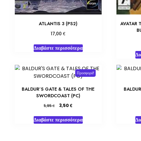
ATLANTIS 3 (PS2)
AVATAR 
B
€
17,00
Διαβάστε περισσότερα
Δι
Προσφορά!
BALDUR’S GATE & TALES OF THE
BALDUR
SWORDCOAST (PC)
Original
Η
€
3,50
€
5,95
price
τρέχουσα
was:
τιμή
Διαβάστε περισσότερα
Δι
5,95 €.
είναι:
3,50 €.