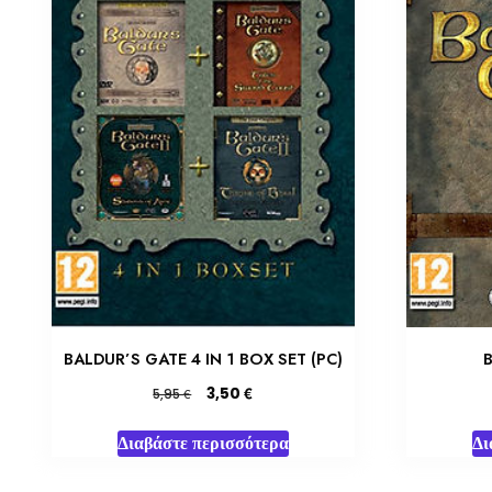
BALDUR’S GATE 4 IN 1 BOX SET (PC)
Original
Η
€
3,50
€
5,95
price
τρέχουσα
was:
τιμή
Διαβάστε περισσότερα
Δι
5,95 €.
είναι:
3,50 €.