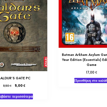
Batman Arkham Asylum Gam
Year Edition (Essentials) Ed
Game
€
17,00
BALDUR’S GATE PC
Προσθήκη στο καλάθ
Original
Η
€
5,00
€
8,50
price
τρέχουσα
was:
τιμή
αβάστε περισσότερα
8,50 €.
είναι:
5,00 €.