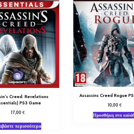
Assassins Creed Rogue P
sin’s Creed: Revelations
ssentials) PS3 Game
€
10,00
€
17,00
Προσθήκη στο καλάθ
αβάστε περισσότερα