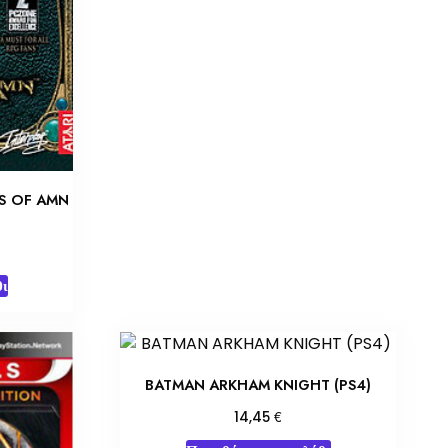
S OF AMN
χουσα
ι
ή
ι:
50 €.
BATMAN ARKHAM KNIGHT (PS4)
€
14,45