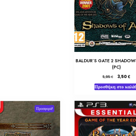
BALDUR’S GATE 2 SHADOW
(PC)
Original
Η
€
3,50
€
5,95
price
τρέ
Προσθήκη στο καλάθ
was:
τιμ
5,95 €.
είνα
3,
Προσφορά!