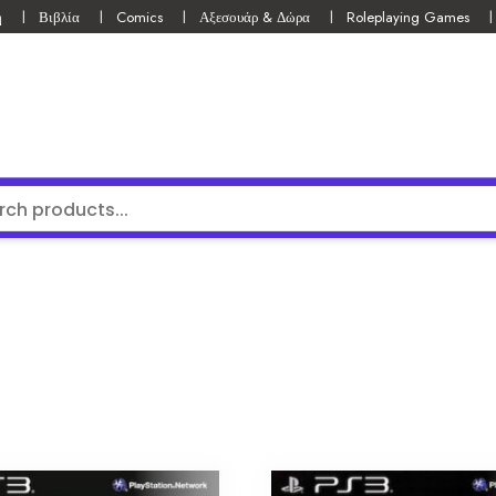
ή
Βιβλία
Comics
Αξεσουάρ & Δώρα
Roleplaying Games