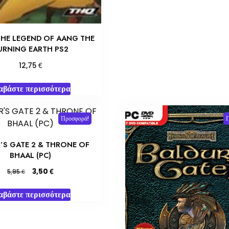
THE LEGEND OF AANG THE
URNING EARTH PS2
€
12,75
αβάστε περισσότερα
Προσφορά!
’S GATE 2 & THRONE OF
BHAAL (PC)
Original
Η
€
3,50
€
5,95
price
τρέχουσα
was:
τιμή
αβάστε περισσότερα
5,95 €.
είναι:
3,50 €.