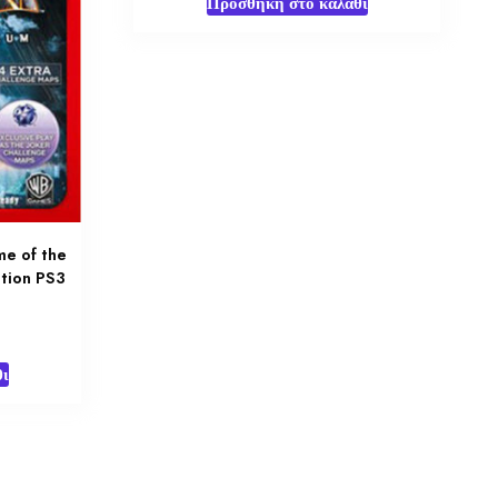
Προσθήκη στο καλάθι
e of the
ition PS3
ι