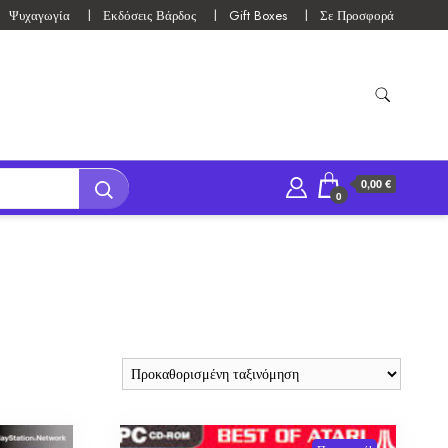
Ψυχαγωγία
Εκδόσεις Βάρδος
Gift Boxes
Σε Προσφορά
0,00 €
0