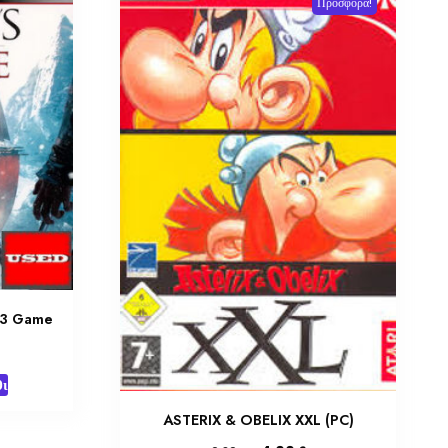
Προσφορά!
S3 Game
ι
ASTERIX & OBELIX XXL (PC)