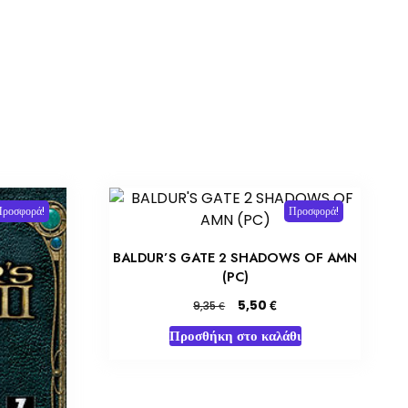
Προσφορά!
Προσφορά!
BALDUR’S GATE 2 SHADOWS OF AMN
(PC)
Original
Η
€
5,50
€
9,35
price
τρέχουσα
Προσθήκη στο καλάθι
was:
τιμή
9,35 €.
είναι:
5,50 €.