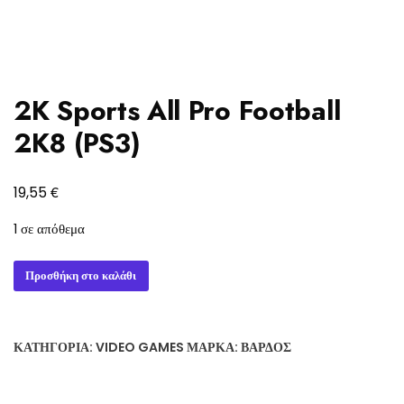
2K Sports All Pro Football
2K8 (PS3)
€
19,55
1 σε απόθεμα
2K
Προσθήκη στο καλάθι
Sports
All
Pro
ΚΑΤΗΓΟΡΊΑ:
VIDEO GAMES
ΜΆΡΚΑ:
ΒΆΡΔΟΣ
Football
2K8
(PS3)