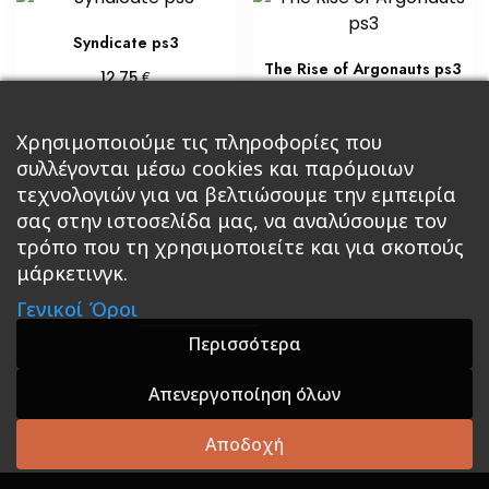
Syndicate ps3
The Rise of Argonauts ps3
€
12,75
€
17,00
Προσθήκη στο καλάθι
Προσθήκη στο καλάθι
Χρησιμοποιούμε τις πληροφορίες που
συλλέγονται μέσω cookies και παρόμοιων
τεχνολογιών για να βελτιώσουμε την εμπειρία
σας στην ιστοσελίδα μας, να αναλύσουμε τον
τρόπο που τη χρησιμοποιείτε και για σκοπούς
μάρκετινγκ.
Κεντρική
Βιβλία
Comics
Αξεσουάρ & Δώρα
Γενικοί Όροι
Roleplaying Games
Ψυχαγωγία
Εκδόσεις Βάρδος
Gift Boxes
Σε Προσφορά
Περισσότερα
Απενεργοποίηση όλων
A theme by GradientThemes - A theme by Gradient
Themes
Αποδοχή