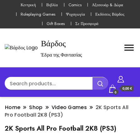
Κεντρική
Βιβλία
Comics
Αξεσουάρ & Δώρα
Roleplaying Games
Ψυχαγωγία
Εκδόσεις Βάρδος
Gift Boxes
Σε Προσφορά
Βάρδος
Έδρα της Φαντασίας
0,00 €
0
Home
Shop
Video Games
2K Sports All
Pro Football 2K8 (PS3)
2K Sports All Pro Football 2K8 (PS3)