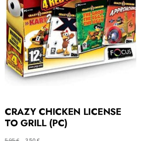
CRAZY CHICKEN LICENSE
TO GRILL (PC)
Original
Η
€
€
5,95
3,50