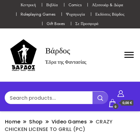
Κεντρική
Βιβλία
Comics
Αξεσουάρ & Δώρα
Roleplaying Games
Ψυχαγωγία
Εκδόσεις Βάρδος
Gift Boxes
Σε Προσφορά
Βάρδος
Έδρα της Φαντασίας
0,00 €
0
Home
Shop
Video Games
CRAZY
CHICKEN LICENSE TO GRILL (PC)