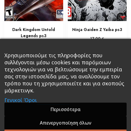
Dark Kingdom Untold
Ninja Gaiden Z Yaiba ps3
Legends ps3
€
17,00
€
8,50
Διαβάστε περισσότερα
Προσθήκη στο καλάθι
Χρησιμοποιούμε τις πληροφορίες που
συλλέγονται μέσω cookies και παρόμοιων
τεχνολογιών για να βελτιώσουμε την εμπειρία
σας στην ιστοσελίδα μας, να αναλύσουμε τον
τρόπο που τη χρησιμοποιείτε και για σκοπούς
μάρκετινγκ.
Κεντρική
Βιβλία
Comics
Αξεσουάρ & Δώρα
Γενικοί Όροι
Roleplaying Games
Ψυχαγωγία
Εκδόσεις Βάρδος
Gift Boxes
Σε Προσφορά
Περισσότερα
Απενεργοποίηση όλων
A theme by GradientThemes - A theme by Gradient