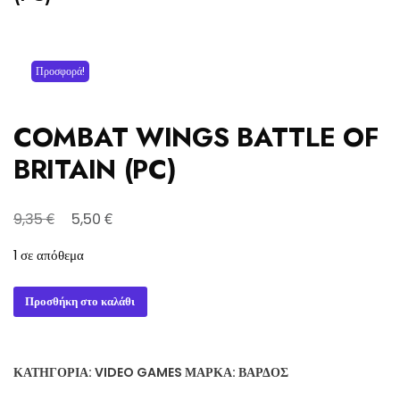
Προσφορά!
COMBAT WINGS BATTLE OF
BRITAIN (PC)
Original
Η
€
€
9,35
5,50
price
τρέχουσα
1 σε απόθεμα
was:
τιμή
9,35 €.
είναι:
COMBAT
Προσθήκη στο καλάθι
5,50 €.
WINGS
BATTLE
OF
ΚΑΤΗΓΟΡΊΑ:
VIDEO GAMES
ΜΆΡΚΑ:
ΒΆΡΔΟΣ
BRITAIN