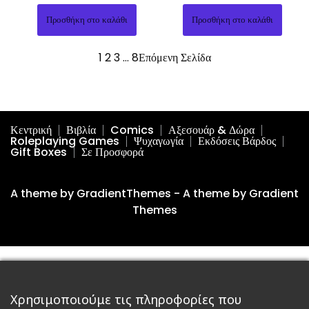
Προσθήκη στο καλάθι
Προσθήκη στο καλάθι
1
2
3
…
8
Επόμενη Σελίδα
Κεντρική
Βιβλία
Comics
Αξεσουάρ & Δώρα
Roleplaying Games
Ψυχαγωγία
Εκδόσεις Βάρδος
Gift Boxes
Σε Προσφορά
A theme by GradientThemes - A theme by Gradient
Themes
Χρησιμοποιούμε τις πληροφορίες που