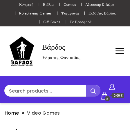
Κεντρική
Βιβλία
Comics
Αξεσουάρ & Δώρα
Roleplaying Games
Ψυχαγωγία
Εκδόσεις Βάρδος
Gift Boxes
Σε Προσφορά
Βάρδος
Έδρα της Φαντασίας
0,00 €
0
Home
Video Games