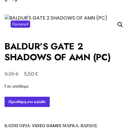
Προσφορά!
BALDUR’S GATE 2
SHADOWS OF AMN (PC)
Original
Η
€
€
9,35
5,50
price
τρέχουσα
1 σε απόθεμα
was:
τιμή
9,35 €.
είναι:
BALDUR'S
Προσθήκη στο καλάθι
5,50 €.
GATE
2
SHADOWS
ΚΑΤΗΓΟΡΊΑ:
VIDEO GAMES
ΜΆΡΚΑ:
ΒΆΡΔΟΣ
OF