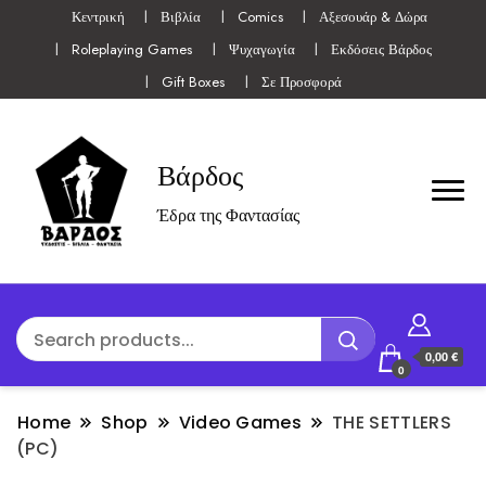
Κεντρική
Βιβλία
Comics
Αξεσουάρ & Δώρα
Roleplaying Games
Ψυχαγωγία
Εκδόσεις Βάρδος
Gift Boxes
Σε Προσφορά
Βάρδος
Έδρα της Φαντασίας
0,00 €
0
Home
Shop
Video Games
THE SETTLERS
(PC)