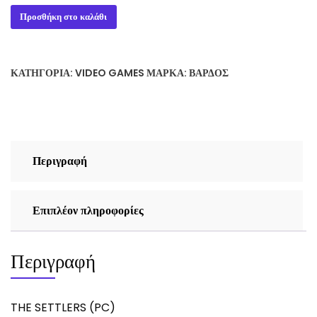
4,25 €.
είναι:
THE
Προσθήκη στο καλάθι
2,50 €.
SETTLERS
(PC)
ποσότητα
ΚΑΤΗΓΟΡΊΑ:
VIDEO GAMES
ΜΆΡΚΑ:
ΒΆΡΔΟΣ
Περιγραφή
Επιπλέον πληροφορίες
Περιγραφή
THE SETTLERS (PC)