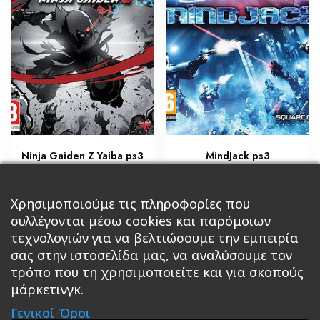
Ninja Gaiden Z Yaiba ps3
MindJack ps3
€
€
17,00
23,80
Προσθήκη στο καλάθι
Χρησιμοποιούμε τις πληροφορίες που
Διαβάστε περισσότερα
συλλέγονται μέσω cookies και παρόμοιων
τεχνολογιών για να βελτιώσουμε την εμπειρία
σας στην ιστοσελίδα μας, να αναλύσουμε τον
τρόπο που τη χρησιμοποιείτε και για σκοπούς
μάρκετινγκ.
Κεντρική
Βιβλία
Comics
Αξεσουάρ & Δώρα
Γενικοί Όροι
Roleplaying Games
Ψυχαγωγία
Εκδόσεις Βάρδος