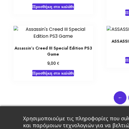
Προσθήκη στο καλάθι
Π
ASSASSI
Assassin’s Creed III Special Edition PS3
Game
Π
€
9,00
Προσθήκη στο καλάθι
←
Χρησιμοποιούμε τις πληροφορίες που συλ
Κεντρική
Βιβλία
Comics
Αξεσου
και παρόμοιων τεχνολογιών για να βελτι