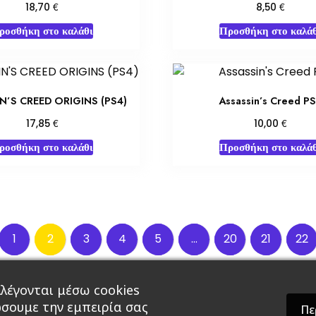
€
€
18,70
8,50
ροσθήκη στο καλάθι
Προσθήκη στο καλάθ
N’S CREED ORIGINS (PS4)
Assassin’s Creed P
€
€
17,85
10,00
ροσθήκη στο καλάθι
Προσθήκη στο καλάθ
1
2
3
4
5
…
20
21
22
λέγονται μέσω cookies
άρ & Δώρα
Roleplaying Games
Ψυχαγωγία
Εκδ
ώσουμε την εμπειρία σας
Πε