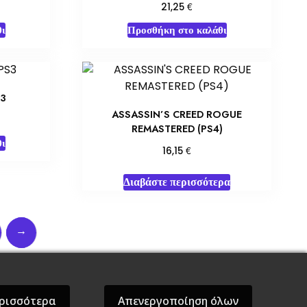
€
21,25
ι
Προσθήκη στο καλάθι
S3
ASSASSIN’S CREED ROGUE
REMASTERED (PS4)
ι
€
16,15
Διαβάστε περισσότερα
→
όσεις Βάρδος
Gift Boxes
Σε Προσφορά
ρισσότερα
Απενεργοποίηση όλων