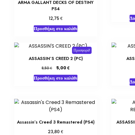
ARMA GALLANT DECKS OF DESTINY
PS4
Δι
€
12,75
Προσθήκη στο καλάθι
Προσφορά!
ASSASSIN’S CREED 2 (PC)
ASS
Original
Η
€
5,00
€
8,50
price
τρέχουσα
Προσθήκη στο καλάθι
was:
τιμή
Δι
8,50 €.
είναι:
5,00 €.
Assassin’s Creed 3 Remastered (PS4)
ASSASSI
€
23,80