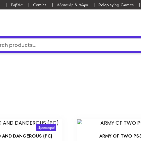
ή
Βιβλία
Comics
Αξεσουάρ & Δώρα
Roleplaying Games
Προσφορά!
 AND DANGEROUS (PC)
ARMY OF TWO PS