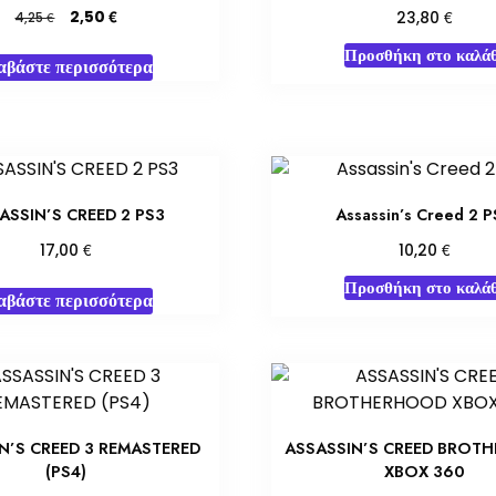
Original
Η
€
€
2,50
€
23,80
4,25
price
τρέχουσα
Προσθήκη στο καλάθ
was:
τιμή
αβάστε περισσότερα
4,25 €.
είναι:
2,50 €.
ASSIN’S CREED 2 PS3
Assassin’s Creed 2 
€
€
17,00
10,20
Προσθήκη στο καλάθ
αβάστε περισσότερα
N’S CREED 3 REMASTERED
ASSASSIN’S CREED BROT
(PS4)
XBOX 360