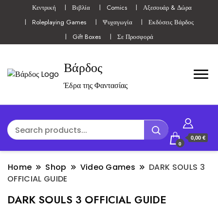
Κεντρική
Βιβλία
Comics
Αξεσουάρ & Δώρα
Roleplaying Games
Ψυχαγωγία
Εκδόσεις Βάρδος
Gift Boxes
Σε Προσφορά
Βάρδος
Έδρα της Φαντασίας
0,00 €
0
Home
Shop
Video Games
DARK SOULS 3
OFFICIAL GUIDE
DARK SOULS 3 OFFICIAL GUIDE