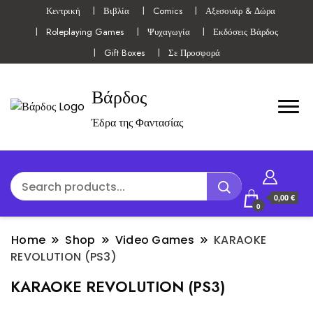
Κεντρική
Βιβλία
Comics
Αξεσουάρ & Δώρα
Roleplaying Games
Ψυχαγωγία
Εκδόσεις Βάρδος
Gift Boxes
Σε Προσφορά
Βάρδος
Έδρα της Φαντασίας
0,00 €
0
Home
Shop
Video Games
KARAOKE
REVOLUTION (PS3)
KARAOKE REVOLUTION (PS3)