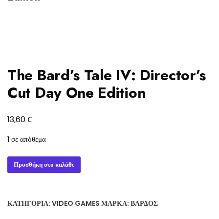
The Bard’s Tale IV: Director’s
Cut Day One Edition
€
13,60
1 σε απόθεμα
The
Προσθήκη στο καλάθι
Bard's
Tale
IV:
ΚΑΤΗΓΟΡΊΑ:
VIDEO GAMES
ΜΆΡΚΑ:
ΒΆΡΔΟΣ
Director's