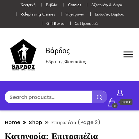
Κεντρική
Βιβλία
Comics
Αξεσουάρ & Δώρα
Roleplaying Games
Ψυχαγωγία
Εκδόσεις Βάρδος
Gift Boxes
Σε Προσφορά
Βάρδος
Έδρα της Φαντασίας
0,00 €
0
Home
Shop
Επιτραπέζια
(Page 2)
Κατηγορία:
Επιτραπέζια