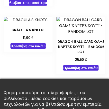
Διαβάστε περισσότερα
DRACULA’S KNOTS
€
11,90
DRAGON BALL CARD GAME
Προσθήκη στο καλάθι
ΚΑΡΤΕΣ ΚΟΥΤΙ – RANDOM
LOT
€
25,50
Προσθήκη στο καλάθι
Χρησιμοποιούμε τις πληροφορίες που
←
1
2
3
4
5
6
7
συλλέγονται μέσω cookies και παρόμοιων
τεχνολογιών για να βελτιώσουμε την εμπειρία
→