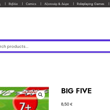
ή
Βιβλία
Comics
Αξεσουάρ & Δώρα
Roleplaying Games
BIG FIVE
€
8,50