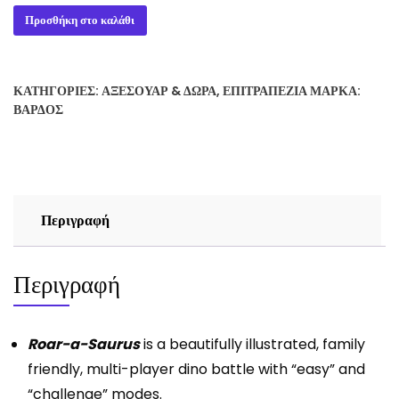
ROAR
Προσθήκη στο καλάθι
A
SAURUS
ποσότητα
ΚΑΤΗΓΟΡΊΕΣ:
ΑΞΕΣΟΥΆΡ & ΔΏΡΑ
,
ΕΠΙΤΡΑΠΈΖΙΑ
ΜΆΡΚΑ:
ΒΆΡΔΟΣ
Περιγραφή
Περιγραφή
Roar-a-Saurus
is a beautifully illustrated, family
friendly, multi-player dino battle with “easy” and
“challenge” modes.