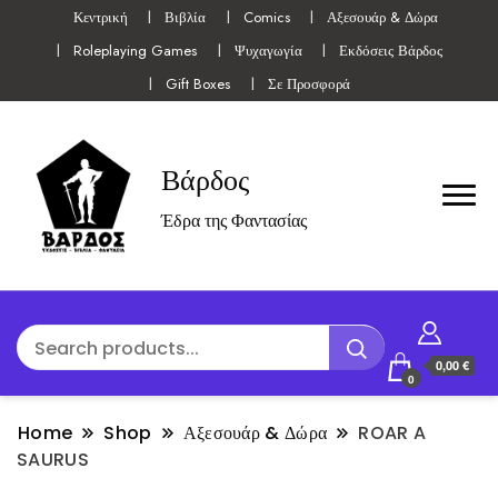
Κεντρική
Βιβλία
Comics
Αξεσουάρ & Δώρα
Roleplaying Games
Ψυχαγωγία
Εκδόσεις Βάρδος
Gift Boxes
Σε Προσφορά
Βάρδος
Έδρα της Φαντασίας
0,00 €
0
Home
Shop
Αξεσουάρ & Δώρα
ROAR A
SAURUS