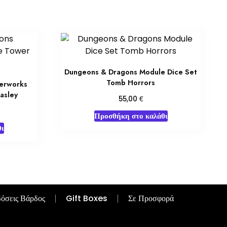
Dungeons & Dragons Module Dice Set
Tomb Horrors
erworks
Easley
€
55,00
Προσθήκη στο καλάθι
ι
όσεις Βάρδος
Gift Boxes
Σε Προσφορά