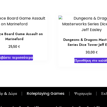
ce Board Game Assault on
Marineford
Dungeons & Dragons Mast
Series Dice Tower Jeff 
€
25,50
€
30,00
αβάστε περισσότερα
Προσθήκη στο καλάθ
άρ & Δώρα
Roleplaying Games
Ψυχαγωγία
Εκδ