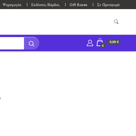
Ψυχαγωγία
Εκδόσεις Βάρδος
Gift Boxes
Σε Προσφορά
0,00 €
0
O