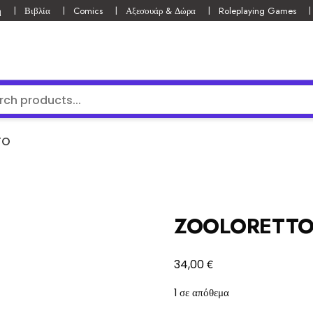
ή
Βιβλία
Comics
Αξεσουάρ & Δώρα
Roleplaying Games
TO
ZOOLORETT
€
34,00
1 σε απόθεμα