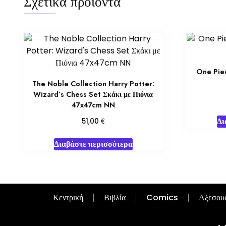
Σχετικά προϊόντα
One Pie
The Noble Collection Harry Potter:
Wizard’s Chess Set Σκάκι με Πιόνια
47x47cm NN
Δι
€
51,00
Διαβάστε περισσότερα
Κεντρική
Βιβλία
Comics
Αξεσου