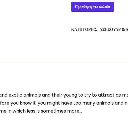
ZOOLORETTO
Προσθήκη στο καλάθι
ποσότητα
ΚΑΤΗΓΟΡΊΕΣ:
ΑΞΕΣΟΥΆΡ & 
, and exotic animals and their young to try to attract as ma
efore you know it, you might have too many animals and 
game in which less is sometimes more…