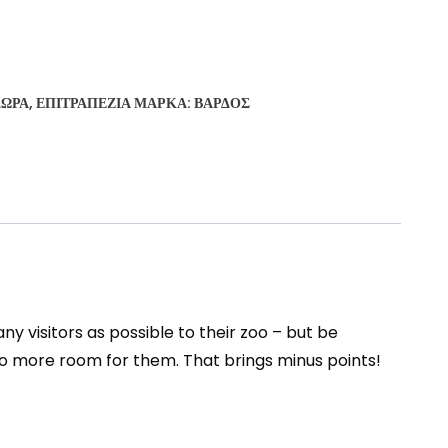
ΔΏΡΑ
,
ΕΠΙΤΡΑΠΈΖΙΑ
ΜΆΡΚΑ:
ΒΆΡΔΟΣ
ny visitors as possible to their zoo – but be
no more room for them. That brings minus points!