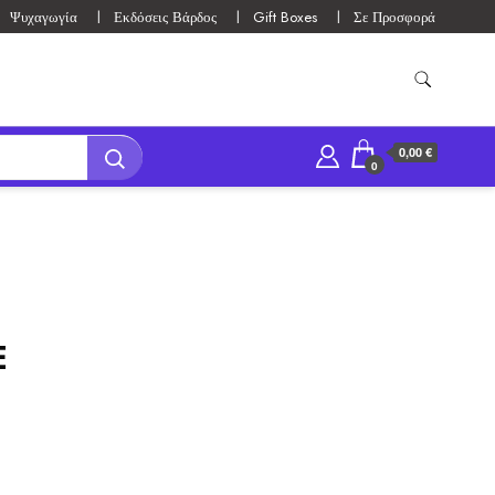
Ψυχαγωγία
Εκδόσεις Βάρδος
Gift Boxes
Σε Προσφορά
0,00 €
0
E