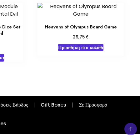
 Dice Set
Heavens of Olympus Board Game
il
€
29,75
Προσθήκη στο καλάθι
ρα
όσεις Βάρδος
Gift Boxes
Σε Προσφορά
mes