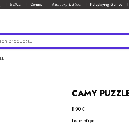
ή
Βιβλία
Comics
Αξεσουάρ & Δώρα
Roleplaying Games
LE
CAMY PUZZL
€
11,90
1 σε απόθεμα