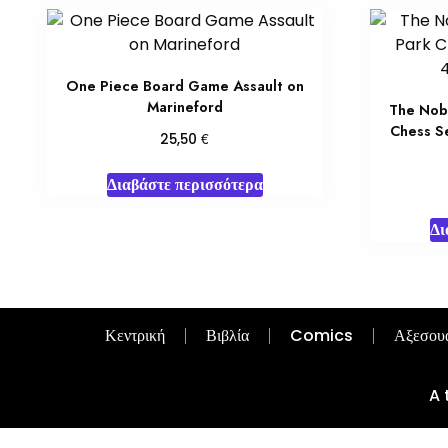
One Piece Board Game Assault on
Marineford
The Nobl
Chess Se
€
25,50
Διαβάστε περισσότερα
Δι
Κεντρική
Βιβλία
Comics
Αξεσου
A 