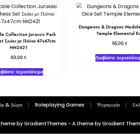
Dungeons & Dragons Module
Temple Elemental Ev
e Collection Jurassic Park
t Σκάκι με Πιόνια 47x47cm
€
55,00
NN2421
Διαβάστε περισσότε
€
60,00
αβάστε περισσότερα
άρ & Δώρα
Roleplaying Games
Ψυχαγωγία
Εκδ
theme by GradientThemes - A theme by Gradient The