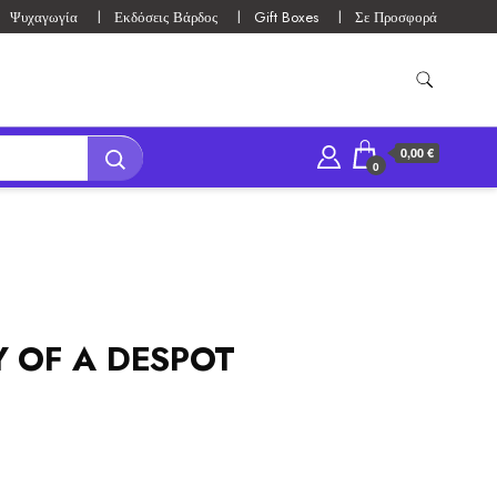
Ψυχαγωγία
Εκδόσεις Βάρδος
Gift Boxes
Σε Προσφορά
0,00 €
0
 OF A DESPOT