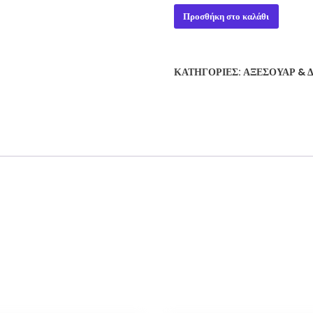
NERO
Προσθήκη στο καλάθι
LEGACY
OF
A
ΚΑΤΗΓΟΡΊΕΣ:
ΑΞΕΣΟΥΆΡ & 
DESPOT
ποσότητα