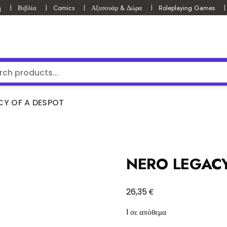
ή
Βιβλία
Comics
Αξεσουάρ & Δώρα
Roleplaying Games
CY OF A DESPOT
NERO LEGACY
€
26,35
1 σε απόθεμα