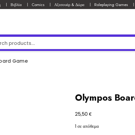
ή
Βιβλία
Comics
Αξεσουάρ & Δώρα
Roleplaying Games
oard Game
Olympos Boa
€
25,50
1 σε απόθεμα