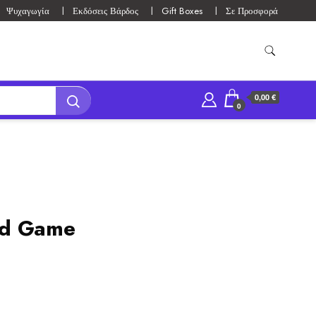
Ψυχαγωγία
Εκδόσεις Βάρδος
Gift Boxes
Σε Προσφορά
0,00 €
0
rd Game