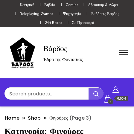
Κεντρική
Βιβλία
Comics
Αξεσουάρ & Δώρα
Roleplaying Games
Ψυχαγωγία
Εκδόσεις Βάρδος
Gift Boxes
Σε Προσφορά
Βάρδος
Έδρα της Φαντασίας
0,00 €
0
Home
Shop
Φιγούρες
(Page 3)
Κατηγορία:
Φιγούρες