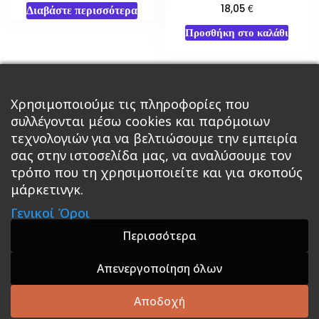
€
18,05
Διαβάστε περισσότερα
Προσθήκη στο καλάθι
Χρησιμοποιούμε τις πληροφορίες που
←
1
2
3
4
5
6
…
συλλέγονται μέσω cookies και παρόμοιων
τεχνολογιών για να βελτιώσουμε την εμπειρία
→
11
12
13
σας στην ιστοσελίδα μας, να αναλύσουμε τον
τρόπο που τη χρησιμοποιείτε και για σκοπούς
μάρκετινγκ.
Κεντρική
Βιβλία
Comics
Αξεσουάρ & Δώρα
Γενικοί Όροι
Roleplaying Games
Ψυχαγωγία
Εκδόσεις Βάρδος
Gift Boxes
Σε Προσφορά
Περισσότερα
Απενεργοποίηση όλων
A theme by GradientThemes - A theme by Gradient
Themes
Αποδοχή