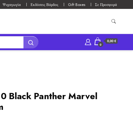
Ψυχαγωγία
Εκδόσεις Βάρδος
Gift Boxes
Σε Προσφορά
0,00 €
0
10 Black Panther Marvel
m