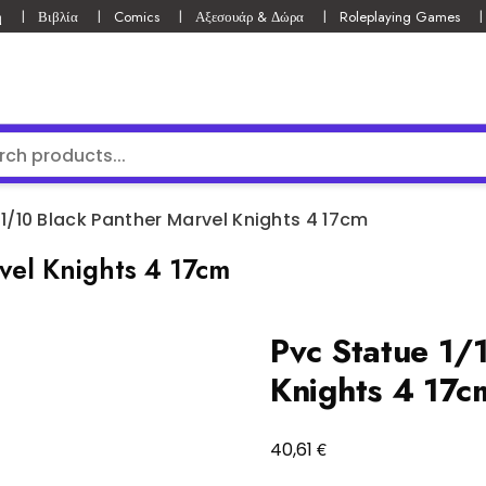
ή
Βιβλία
Comics
Αξεσουάρ & Δώρα
Roleplaying Games
1/10 Black Panther Marvel Knights 4 17cm
vel Knights 4 17cm
Pvc Statue 1/
Knights 4 17c
€
40,61