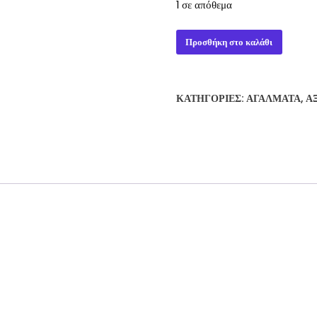
1 σε απόθεμα
Pvc
Προσθήκη στο καλάθι
Statue
1/10
Black
ΚΑΤΗΓΟΡΊΕΣ:
ΑΓΆΛΜΑΤΑ
,
Α
Panther
Marvel
Knights
4
17cm
ποσότητα