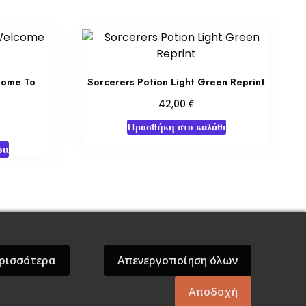
come To
Sorcerers Potion Light Green Reprint
€
42,00
Προσθήκη στο καλάθι
ρα
όσεις Βάρδος
Gift Boxes
Σε Προσφορά
ρισσότερα
Απενεργοποίηση όλων
Αποδοχή
mes