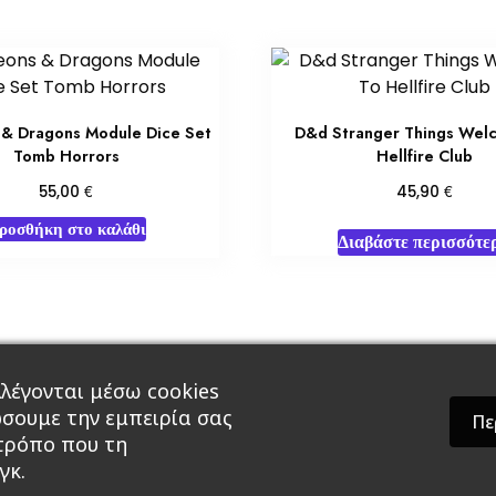
& Dragons Module Dice Set
D&d Stranger Things Wel
Tomb Horrors
Hellfire Club
€
€
55,00
45,90
ροσθήκη στο καλάθι
Διαβάστε περισσότε
λέγονται μέσω cookies
άρ & Δώρα
Roleplaying Games
Ψυχαγωγία
Εκδ
ώσουμε την εμπειρία σας
Πε
 τρόπο που τη
γκ.
theme by GradientThemes - A theme by Gradient The