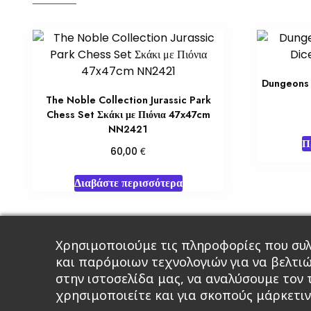
Dungeons 
The Noble Collection Jurassic Park
Chess Set Σκάκι με Πιόνια 47x47cm
NN2421
Π
€
60,00
Διαβάστε περισσότερα
Χρησιμοποιούμε τις πληροφορίες που συλ
Κεντρική
Βιβλία
Comics
Αξεσου
και παρόμοιων τεχνολογιών για να βελτι
στην ιστοσελίδα μας, να αναλύσουμε τον
χρησιμοποιείτε και για σκοπούς μάρκετιν
A 