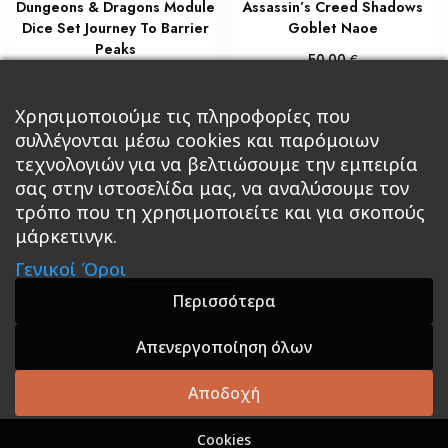
Dungeons & Dragons Module
Assassin’s Creed Shadows
Dice Set Journey To Barrier
Goblet Naoe
Peaks
€
50,00
€
55,00
Διαβάστε περισσότερα
Προσθήκη στο καλάθι
Χρησιμοποιούμε τις πληροφορίες που
συλλέγονται μέσω cookies και παρόμοιων
τεχνολογιών για να βελτιώσουμε την εμπειρία
σας στην ιστοσελίδα μας, να αναλύσουμε τον
τρόπο που τη χρησιμοποιείτε και για σκοπούς
μάρκετινγκ.
Κεντρική
Βιβλία
Comics
Αξεσουάρ & Δώρα
Γενικοί Όροι
Roleplaying Games
Ψυχαγωγία
Εκδόσεις Βάρδος
Gift Boxes
Σε Προσφορά
Περισσότερα
Απενεργοποίηση όλων
A theme by GradientThemes - A theme by Gradient
Themes
Αποδοχή
Cookies