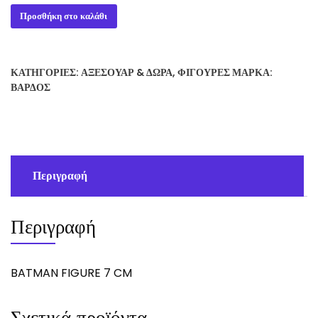
BATMAN
Προσθήκη στο καλάθι
FIGURE
7
CM
ΚΑΤΗΓΟΡΊΕΣ:
ΑΞΕΣΟΥΆΡ & ΔΏΡΑ
,
ΦΙΓΟΎΡΕΣ
ΜΆΡΚΑ:
ποσότητα
ΒΆΡΔΟΣ
Περιγραφή
Περιγραφή
BATMAN FIGURE 7 CM
Σχετικά προϊόντα