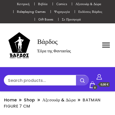
Κεντρική
Βιβλία
Comics
Αξεσουάρ & Δώρα
Roleplaying Games
Ψυχαγωγία
Εκδόσεις Βάρδος
Gift Boxes
Σε Προσφορά
Βάρδος
Έδρα της Φαντασίας
0,00 €
0
Home
Shop
Αξεσουάρ & Δώρα
BATMAN
FIGURE 7 CM