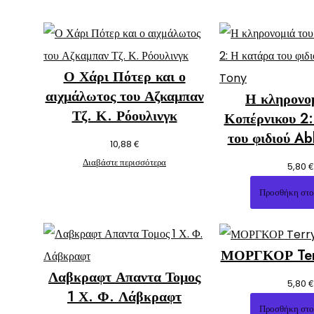
Ο Χάρι Πότερ και ο
αιχμάλωτος του Αζκαμπαν
Η κληρονο
Τζ. Κ. Ρόουλινγκ
Κοπέρνικου 2
του φιδιού Ab
€
10,88
Διαβάστε περισσότερα
€
5,80
Προσθήκη στο
ΜΟΡΓΚΟΡ Ter
Λαβκραφτ Απαντα Τομος
€
5,80
1 Χ. Φ. Λάβκραφτ
Προσθήκη στο