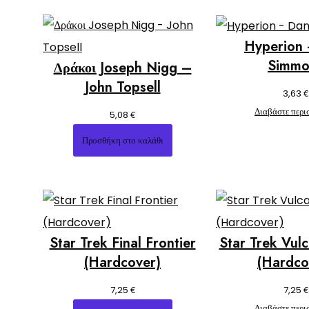
Hyperion
Simmo
Δράκοι Joseph Nigg –
John Topsell
€
3,63
Διαβάστε περι
€
5,08
Προσθήκη στο καλάθι
Star Trek Final Frontier
Star Trek Vulc
(Hardcover)
(Hardco
€
€
7,25
7,25
Διαβάστε περι