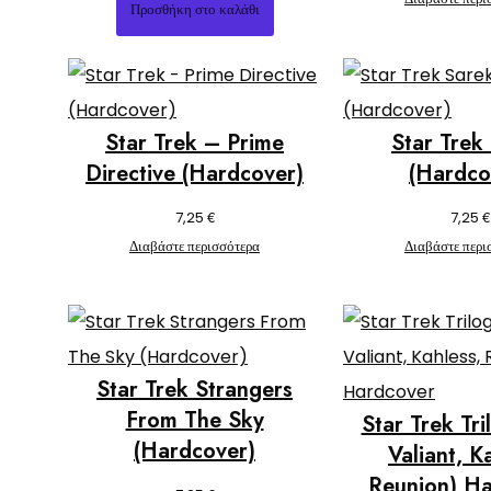
Προσθήκη στο καλάθι
Star Trek – Prime
Star Trek
Directive (Hardcover)
(Hardco
€
€
7,25
7,25
Διαβάστε περισσότερα
Διαβάστε περι
Star Trek Strangers
From The Sky
Star Trek Tri
(Hardcover)
Valiant, K
Reunion) H