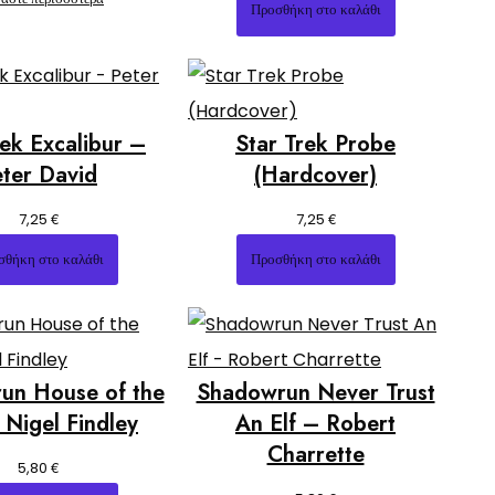
Προσθήκη στο καλάθι
rek Excalibur –
Star Trek Probe
eter David
(Hardcover)
€
€
7,25
7,25
σθήκη στο καλάθι
Προσθήκη στο καλάθι
un House of the
Shadowrun Never Trust
 Nigel Findley
An Elf – Robert
Charrette
€
5,80