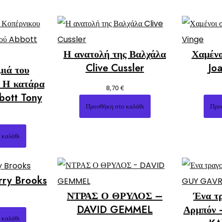
Η ανατολή της Βαλχάλα
Χαμένο
Clive Cussler
Jo
μιά του
: Η κατάρα
€
8,70
bott Tony
Προσθήκη στο καλάθι
Προ
 καλάθι
ry Brooks
ΝΤΡΑΣ Ο ΘΡΥΛΟΣ –
Ένα τρ
DAVID GEMMEL
Αρμπόν
 καλάθι