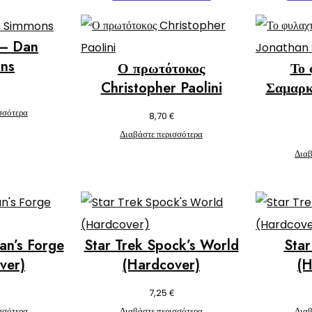
 – Dan
ns
Ο πρωτότοκος
Το 
Christopher Paolini
Σαμαρκ
σσότερα
€
8,70
Διαβάστε περισσότερα
Διαβ
an’s Forge
Star Trek Spock’s World
Star
ver)
(Hardcover)
(H
€
7,25
σσότερα
Διαβάστε περισσότερα
Διαβ