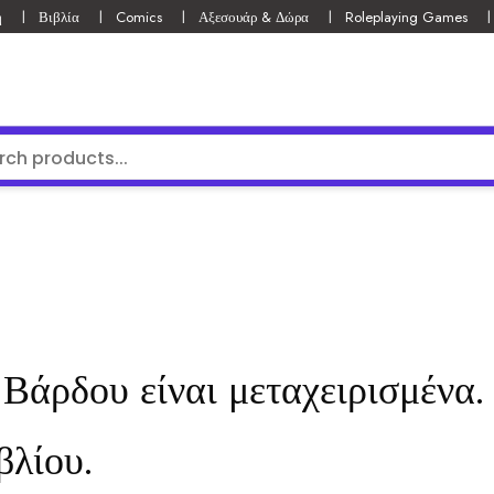
ή
Βιβλία
Comics
Αξεσουάρ & Δώρα
Roleplaying Games
 Βάρδου είναι μεταχειρισμένα. 
βλίου.