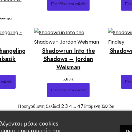
Προσθήκη στο καλάθι
Προ
€
σσότερα
hangeling
Shadowrun Into the
Shadowr
ubasik
Shadows – Jordan
Weisman
€
5,80
 καλάθι
Προ
Προσθήκη στο καλάθι
Προηγούμενη Σελίδα
1
2
3
4
…
47
Επόμενη Σελίδα
λέγονται μέσω cookies
ώσουμε την εμπειρία σας
Πε