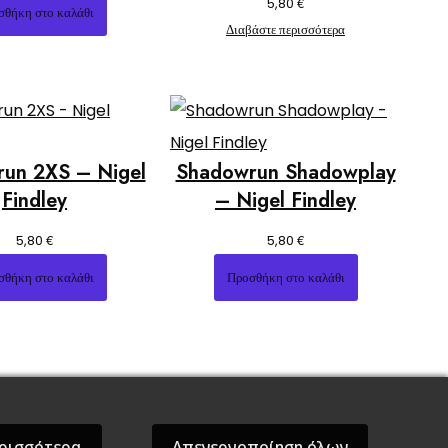
€
5,80
σθήκη στο καλάθι
Διαβάστε περισσότερα
un 2XS – Nigel
Shadowrun Shadowplay
Findley
– Nigel Findley
€
€
5,80
5,80
σθήκη στο καλάθι
Προσθήκη στο καλάθι
ρισσότερα
Απενεργοποίηση όλων