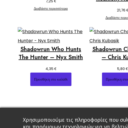
€
7,25
Διαβάστε περισσότερα
21,76
Διαβάστε περι
Shadowrun Who Hunts
Shadowrun C
The Hunter – Nyx Smith
– Chris K
€
€
4,35
5,80
Προσθήκη στο καλάθι
Προσθήκη στο
Χρησιμοποιούμε τις πληροφορίες που συλ
και παρόμοιων τεχνολογιών για να βελτι