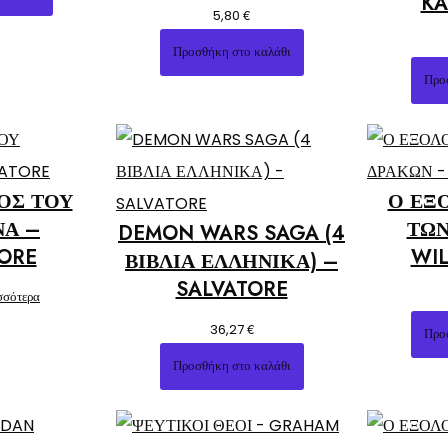
KA
€
5,80
Προσθήκη στο καλάθι
Προ
ΟΣ ΤΟΥ
Ο ΕΞ
ΝΑ –
ΤΩΝ
DEMON WARS SAGA (4
ORE
WIL
ΒΙΒΛΙΑ ΕΛΛΗΝΙΚΑ) –
SALVATORE
σσότερα
€
36,27
Προ
Προσθήκη στο καλάθι