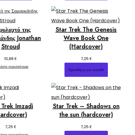
φυλαχτό της
Star Trek The Genesis
άνδης Jonathan
Wave Book One
Stroud
(Hardcover)
€
€
10,88
7,25
άστε περισσότερα
Προσθήκη στο καλάθι
 Trek Imzadi
Star Trek – Shadows on
ardcover)
the sun (hardcover)
€
€
7,25
7,25
άστε περισσότερα