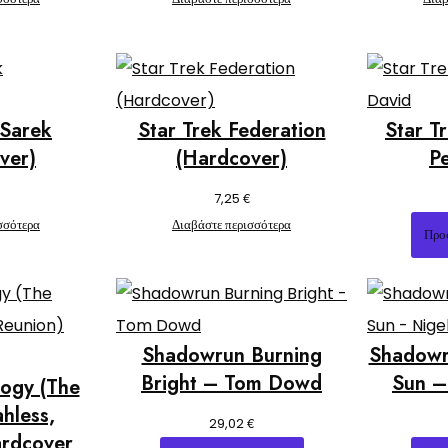
 Sarek
Star Trek Federation
Star T
ver)
(Hardcover)
P
€
7,25
σσότερα
Διαβάστε περισσότερα
Προ
Shadowrun Burning
Shadowr
Bright – Tom Dowd
Sun –
logy (The
ahless,
€
29,02
ardcover