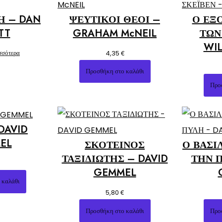
Η – DAN
ΨΕΥΤΙΚΟΙ ΘΕΟΙ –
Ο ΕΞ
TT
GRAHAM McNEIL
ΤΩΝ
WIL
σσότερα
€
4,35
Προσθήκη στο καλάθι
Προ
DAVID
EL
ΣΚΟΤΕΙΝΟΣ
Ο ΒΑΣΙ
ΤΑΞΙΔΙΩΤΗΣ – DAVID
ΤΗΝ Π
GEMMEL
 καλάθι
€
5,80
Προσθήκη στο καλάθι
Προ