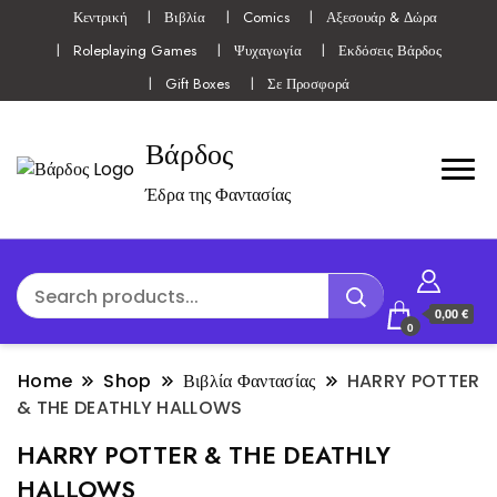
Κεντρική
Βιβλία
Comics
Αξεσουάρ & Δώρα
Roleplaying Games
Ψυχαγωγία
Εκδόσεις Βάρδος
Gift Boxes
Σε Προσφορά
Βάρδος
Έδρα της Φαντασίας
0,00 €
0
Home
Shop
Βιβλία Φαντασίας
HARRY POTTER
& THE DEATHLY HALLOWS
HARRY POTTER & THE DEATHLY
HALLOWS