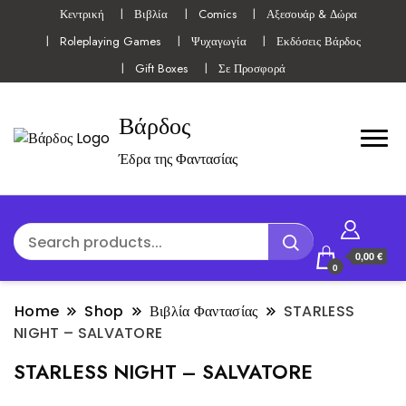
Κεντρική
Βιβλία
Comics
Αξεσουάρ & Δώρα
Roleplaying Games
Ψυχαγωγία
Εκδόσεις Βάρδος
Gift Boxes
Σε Προσφορά
Βάρδος
Έδρα της Φαντασίας
0,00 €
0
Home
Shop
Βιβλία Φαντασίας
STARLESS
NIGHT – SALVATORE
STARLESS NIGHT – SALVATORE