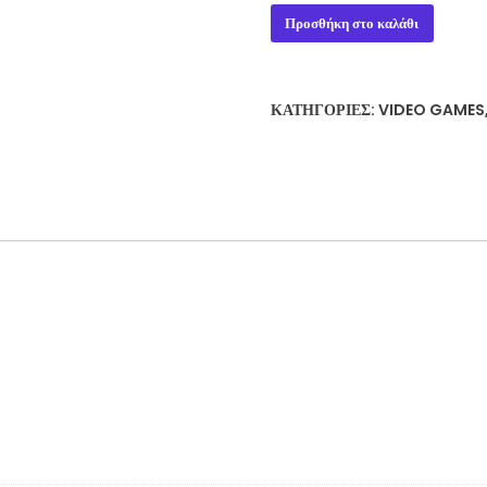
WARHAMMER
Προσθήκη στο καλάθι
DEATHWATCH
(PS4)
ποσότητα
ΚΑΤΗΓΟΡΊΕΣ:
VIDEO GAMES