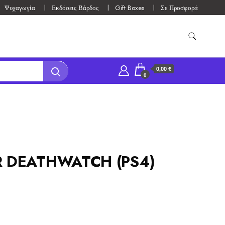
Ψυχαγωγία
Εκδόσεις Βάρδος
Gift Boxes
Σε Προσφορά
0,00 €
0
DEATHWATCH (PS4)