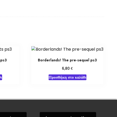
 ps3
Borderlands! The pre-sequel ps3
€
6,80
ι
Προσθήκη στο καλάθι
όσεις Βάρδος
Gift Boxes
Σε Προσφορά