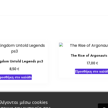
The Rise of Argonauts
ngdom Untold Legends ps3
€
17,00
€
8,50
Προσθήκη στο καλάθ
ροσθήκη στο καλάθι
λέγονται μέσω cookies
άρ & Δώρα
Roleplaying Games
Ψυχαγωγία
Εκδ