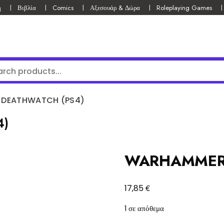
ή
Βιβλία
Comics
Αξεσουάρ & Δώρα
Roleplaying Games
DEATHWATCH (PS4)
4)
WARHAMMER 
€
17,85
1 σε απόθεμα