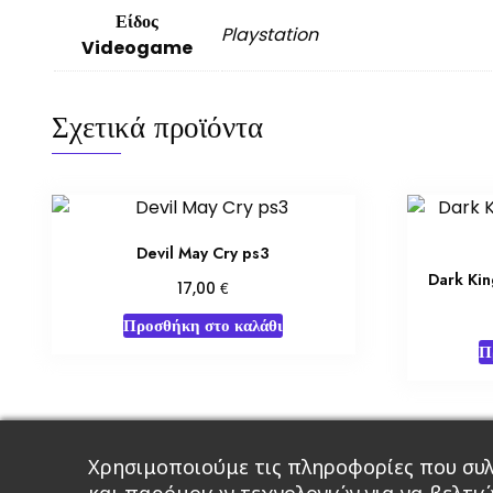
Είδος
Playstation
Videogame
Σχετικά προϊόντα
Devil May Cry ps3
Dark Ki
€
17,00
Προσθήκη στο καλάθι
Π
Χρησιμοποιούμε τις πληροφορίες που συλ
Κεντρική
Βιβλία
Comics
Αξεσου