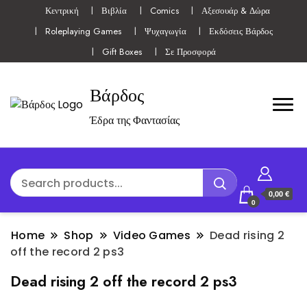
Κεντρική
Βιβλία
Comics
Αξεσουάρ & Δώρα
Roleplaying Games
Ψυχαγωγία
Εκδόσεις Βάρδος
Gift Boxes
Σε Προσφορά
Βάρδος
Έδρα της Φαντασίας
0,00 €
0
Home
Shop
Video Games
Dead rising 2
off the record 2 ps3
Dead rising 2 off the record 2 ps3