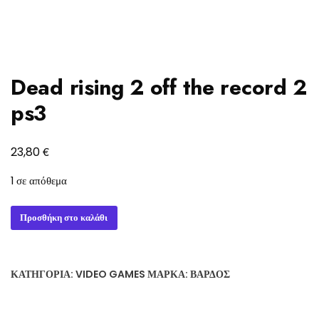
Dead rising 2 off the record 2
ps3
€
23,80
1 σε απόθεμα
Dead
Προσθήκη στο καλάθι
rising
2
off
ΚΑΤΗΓΟΡΊΑ:
VIDEO GAMES
ΜΆΡΚΑ:
ΒΆΡΔΟΣ
the
record
2