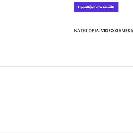
Knights
Προσθήκη στο καλάθι
Contract
ps3
ποσότητα
ΚΑΤΗΓΟΡΊΑ:
VIDEO GAMES