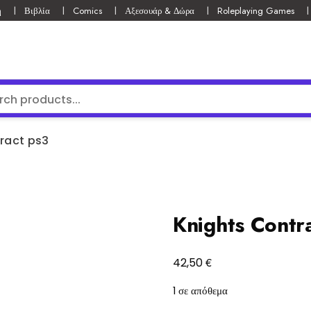
ή
Βιβλία
Comics
Αξεσουάρ & Δώρα
Roleplaying Games
ract ps3
Knights Contr
€
42,50
1 σε απόθεμα