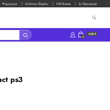
Ψυχαγωγία
Εκδόσεις Βάρδος
Gift Boxes
Σε Προσφορά
0,00 €
0
act ps3