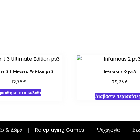
rt 3 Ultimate Edition ps3
Infamous 2 ps3
€
€
12,75
29,75
ροσθήκη στο καλάθι
Διαβάστε περισσότε
άρ & Δώρα
Roleplaying Games
Ψυχαγωγία
Εκδ