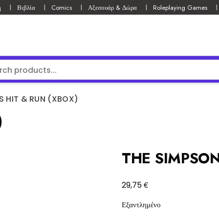
ή
Βιβλία
Comics
Αξεσουάρ & Δώρα
Roleplaying Games
S HIT & RUN (XBOX)
)
THE SIMPSON
€
29,75
Εξαντλημένο