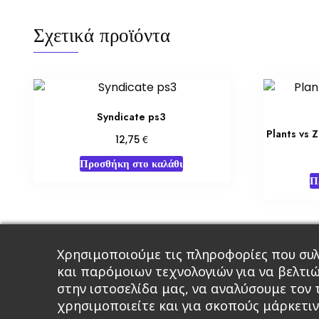
Σχετικά προϊόντα
Syndicate ps3
Plants vs
€
12,75
Προσθήκη στο καλάθι
Π
Χρησιμοποιούμε τις πληροφορίες που συλ
Κεντρική
Βιβλία
Comics
Αξεσου
και παρόμοιων τεχνολογιών για να βελτι
στην ιστοσελίδα μας, να αναλύσουμε τον
χρησιμοποιείτε και για σκοπούς μάρκετιν
A 