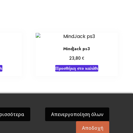
MindJack ps3
€
23,80
ι
Προσθήκη στο καλάθι
όσεις Βάρδος
Gift Boxes
Σε Προσφορά
ρισσότερα
Απενεργοποίηση όλων
Αποδοχή
mes