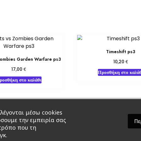
Timeshift ps3
 Zombies Garden Warfare ps3
€
10,20
€
17,00
Προσθήκη στο καλάθ
ροσθήκη στο καλάθι
λέγονται μέσω cookies
άρ & Δώρα
Roleplaying Games
Ψυχαγωγία
Εκδ
ώσουμε την εμπειρία σας
Πε
 τρόπο που τη
γκ.
theme by GradientThemes - A theme by Gradient The