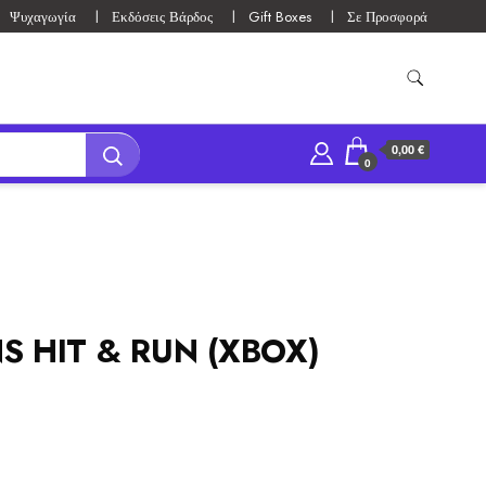
Ψυχαγωγία
Εκδόσεις Βάρδος
Gift Boxes
Σε Προσφορά
0,00 €
0
S HIT & RUN (XBOX)