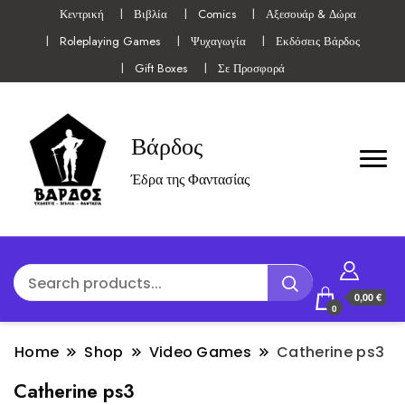
Κεντρική
Βιβλία
Comics
Αξεσουάρ & Δώρα
Roleplaying Games
Ψυχαγωγία
Εκδόσεις Βάρδος
Gift Boxes
Σε Προσφορά
Βάρδος
Έδρα της Φαντασίας
0,00 €
0
Home
Shop
Video Games
Catherine ps3
Catherine ps3