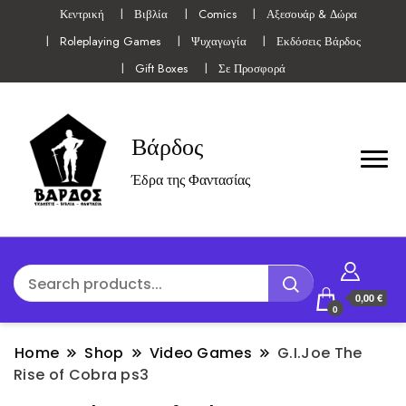
Κεντρική
Βιβλία
Comics
Αξεσουάρ & Δώρα
Roleplaying Games
Ψυχαγωγία
Εκδόσεις Βάρδος
Gift Boxes
Σε Προσφορά
Βάρδος
Έδρα της Φαντασίας
0,00 €
0
Home
Shop
Video Games
G.I.Joe The
Rise of Cobra ps3