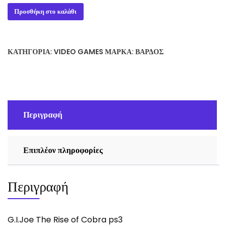
G.I.Joe
Προσθήκη στο καλάθι
The
Rise
of
ΚΑΤΗΓΟΡΊΑ:
VIDEO GAMES
ΜΆΡΚΑ:
ΒΆΡΔΟΣ
Cobra
ps3
ποσότητα
Περιγραφή
Επιπλέον πληροφορίες
Περιγραφή
G.I.Joe The Rise of Cobra ps3