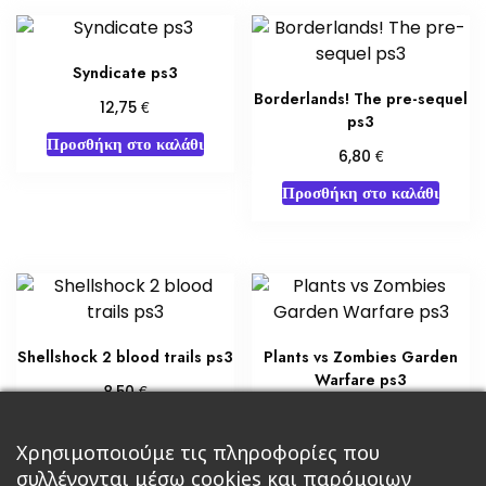
Syndicate ps3
Borderlands! The pre-sequel
€
12,75
ps3
Προσθήκη στο καλάθι
€
6,80
Προσθήκη στο καλάθι
Shellshock 2 blood trails ps3
Plants vs Zombies Garden
Warfare ps3
€
8,50
€
17,00
Προσθήκη στο καλάθι
Προσθήκη στο καλάθι
Χρησιμοποιούμε τις πληροφορίες που
συλλέγονται μέσω cookies και παρόμοιων