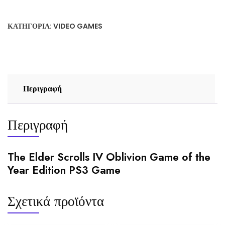
Scrolls
IV
ΚΑΤΗΓΟΡΊΑ:
VIDEO GAMES
Oblivion
Game
of
the
Year
Περιγραφή
Edition
PS3
Game
Περιγραφή
ποσότητα
The Elder Scrolls IV Oblivion Game of the
Year Edition PS3 Game
Σχετικά προϊόντα