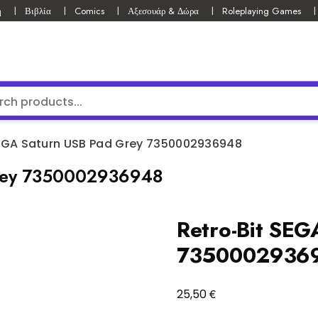
ή
Βιβλία
Comics
Αξεσουάρ & Δώρα
Roleplaying Games
SEGA Saturn USB Pad Grey 7350002936948
Grey 7350002936948
Retro-Bit SEG
7350002936
€
25,50