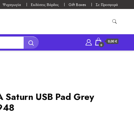
Ψυχαγωγία
Εκδόσεις Βάρδος
Gift Boxes
Σε Προσφορά
0,00 €
0
A Saturn USB Pad Grey
948