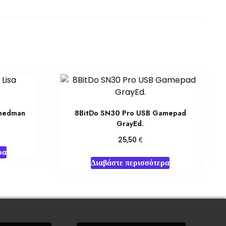
Smedman
8BitDo SN30 Pro USB Gamepad
GrayEd.
€
25,50
ρα
Διαβάστε περισσότερα