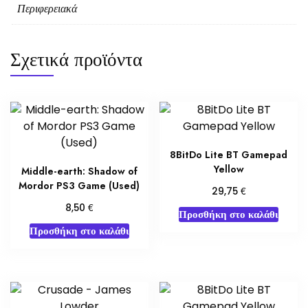
Περιφερειακά
Σχετικά προϊόντα
8BitDo Lite BT Gamepad
Yellow
Middle-earth: Shadow of
Mordor PS3 Game (Used)
€
29,75
€
8,50
Προσθήκη στο καλάθι
Προσθήκη στο καλάθι