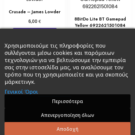
Crusade – James Lowder
8BitDo Lite BT Gamepad
€
6,00
Yellow 6922621501084
Προσθήκη στο καλάθι
€
29,75
Προσθήκη στο καλάθι
Χρησιμοποιούμε τις πληροφορίες που
συλλέγονται μέσω cookies και παρόμοιων
τεχνολογιών για να βελτιώσουμε την εμπειρία
σας στην ιστοσελίδα μας, να αναλύσουμε τον
τρόπο που τη χρησιμοποιείτε και για σκοπούς
μάρκετινγκ.
Κεντρική
Βιβλία
Comics
Αξεσουάρ & Δώρα
Γενικοί Όροι
Roleplaying Games
Ψυχαγωγία
Εκδόσεις Βάρδος
Gift Boxes
Σε Προσφορά
Περισσότερα
Απενεργοποίηση όλων
A theme by GradientThemes - A theme by Gradient
Themes
Αποδοχή