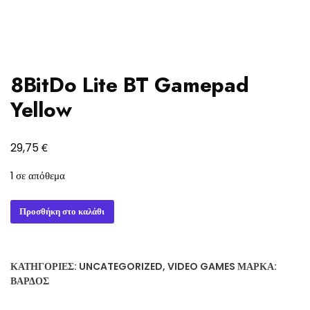
8BitDo Lite BT Gamepad
Yellow
€
29,75
1 σε απόθεμα
8BitDo
Προσθήκη στο καλάθι
Lite
BT
Gamepad
ΚΑΤΗΓΟΡΊΕΣ:
UNCATEGORIZED
,
VIDEO GAMES
ΜΆΡΚΑ:
Yellow
ΒΆΡΔΟΣ
ποσότητα