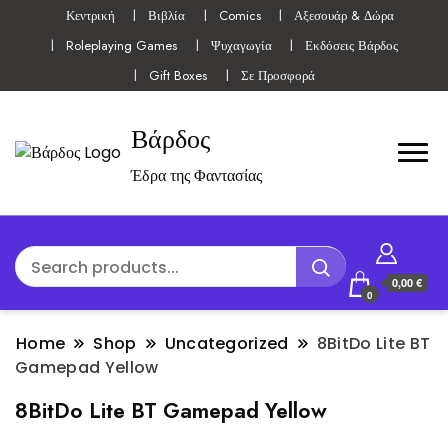
Κεντρική
Βιβλία
Comics
Αξεσουάρ & Δώρα
Roleplaying Games
Ψυχαγωγία
Εκδόσεις Βάρδος
Gift Boxes
Σε Προσφορά
Βάρδος
Έδρα της Φαντασίας
0,00 €
0
Home
Shop
Uncategorized
8BitDo Lite BT
Gamepad Yellow
8BitDo Lite BT Gamepad Yellow