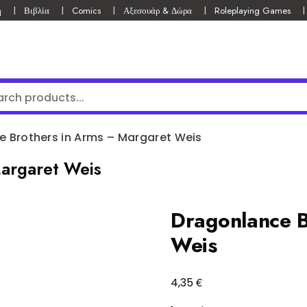
ή
Βιβλία
Comics
Αξεσουάρ & Δώρα
Roleplaying Games
 Brothers in Arms – Margaret Weis
argaret Weis
Dragonlance B
Weis
€
4,35