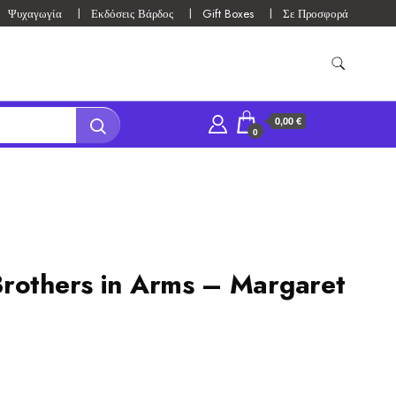
Ψυχαγωγία
Εκδόσεις Βάρδος
Gift Boxes
Σε Προσφορά
0,00 €
0
rothers in Arms – Margaret