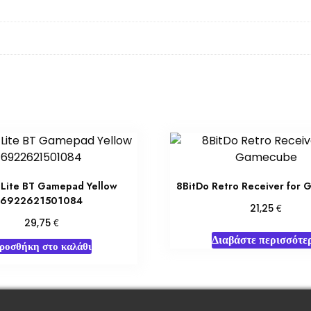
 Lite BT Gamepad Yellow
8BitDo Retro Receiver for
6922621501084
€
21,25
€
29,75
Διαβάστε περισσότε
ροσθήκη στο καλάθι