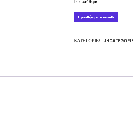
1 σε απόθεμα
Dragonlance
Προσθήκη στο καλάθι
Brothers
in
Arms
ΚΑΤΗΓΟΡΊΕΣ:
UNCATEGORI
-
Margaret
Weis
ποσότητα