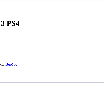
3 PS4
κα:
Βάρδος