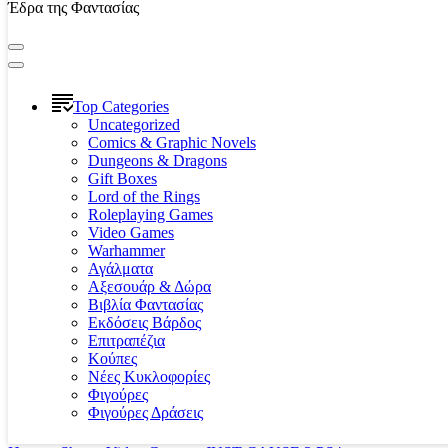
Έδρα της Φαντασίας
Top Categories
Uncategorized
Comics & Graphic Novels
Dungeons & Dragons
Gift Boxes
Lord of the Rings
Roleplaying Games
Video Games
Warhammer
Αγάλματα
Αξεσουάρ & Δώρα
Βιβλία Φαντασίας
Εκδόσεις Βάρδος
Επιτραπέζια
Κούπες
Νέες Κυκλοφορίες
Φιγούρες
Φιγούρες Δράσεις