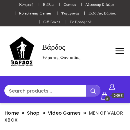
Κεντρική
Βιβλία
Comics
Αξεσουάρ & Δώρα
Roleplaying Games
Ψυχαγωγία
Εκδόσεις Βάρδος
Gift Boxes
Σε Προσφορά
Βάρδος
Έδρα της Φαντασίας
0,00 €
0
Home
Shop
Video Games
MEN OF VALOR
XBOX