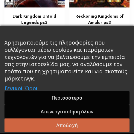
Dark Kingdom Untold
Reckoning Kingdoms of
Legends ps3
Amalur ps3
€
€
8,50
11,90
Προσθήκη στο καλάθι
Προσθήκη στο καλάθι
Χρησιμοποιούμε τις πληροφορίες που
συλλέγονται μέσω cookies και παρόμοιων
τεχνολογιών για να βελτιώσουμε την εμπειρία
σας στην ιστοσελίδα μας, να αναλύσουμε τον
τρόπο που τη χρησιμοποιείτε και για σκοπούς
μάρκετινγκ.
Κεντρική
Βιβλία
Comics
Αξεσουάρ & Δώρα
Γενικοί Όροι
Roleplaying Games
Ψυχαγωγία
Εκδόσεις Βάρδος
Gift Boxes
Σε Προσφορά
Περισσότερα
Απενεργοποίηση όλων
A theme by GradientThemes - A theme by Gradient
Themes
Αποδοχή