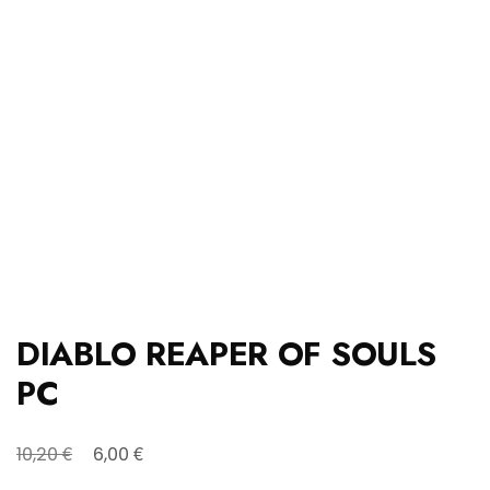
DIABLO REAPER OF SOULS
PC
Original
Η
€
€
10,20
6,00
price
τρέχουσα