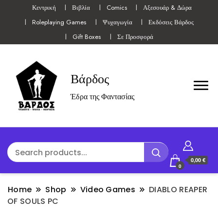
Κεντρική
Βιβλία
Comics
Αξεσουάρ & Δώρα
Roleplaying Games
Ψυχαγωγία
Εκδόσεις Βάρδος
Gift Boxes
Σε Προσφορά
Βάρδος
Έδρα της Φαντασίας
0,00 €
0
Home
Shop
Video Games
DIABLO REAPER
OF SOULS PC