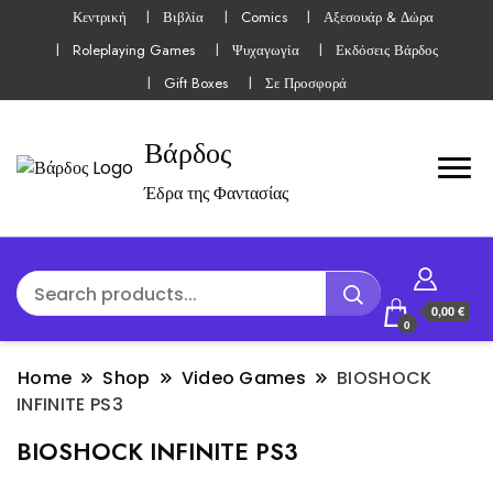
Κεντρική
Βιβλία
Comics
Αξεσουάρ & Δώρα
Roleplaying Games
Ψυχαγωγία
Εκδόσεις Βάρδος
Gift Boxes
Σε Προσφορά
Βάρδος
Έδρα της Φαντασίας
0,00 €
0
Home
Shop
Video Games
BIOSHOCK
INFINITE PS3
BIOSHOCK INFINITE PS3