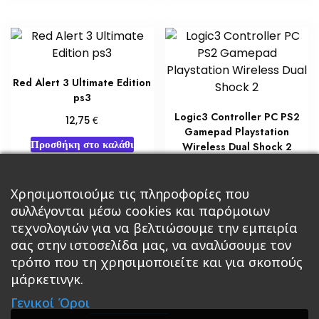
Red Alert 3 Ultimate Edition
ps3
Logic3 Controller PC PS2
€
12,75
Gamepad Playstation
Προσθήκη στο καλάθι
Wireless Dual Shock 2
€
12,75
Χρησιμοποιούμε τις πληροφορίες που
Διαβάστε περισσότερα
συλλέγονται μέσω cookies και παρόμοιων
τεχνολογιών για να βελτιώσουμε την εμπειρία
σας στην ιστοσελίδα μας, να αναλύσουμε τον
τρόπο που τη χρησιμοποιείτε και για σκοπούς
μάρκετινγκ.
Κεντρική
Βιβλία
Comics
Αξεσουάρ & Δώρα
Γενικοί Όροι
Roleplaying Games
Ψυχαγωγία
Εκδόσεις Βάρδος