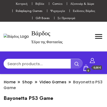
Κεντρική
Βιβλία
Comics
Αξεσουάρ & Δώρα
Roleplaying Games
Ψυχαγωγία
Εκδόσεις Βάρδος
Gift Boxes
Σε Προσφορά
Βάρδος
Έδρα της Φαντασίας
0,00 €
0
Home
Shop
Video Games
Bayonetta PS3
Game
Bayonetta PS3 Game