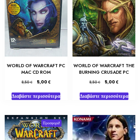
WORLD OF WARCRAFT PC
WORLD OF WARCRAFT THE
MAC CD ROM
BURNING CRUSADE PC
Original
Η
Original
Η
€
€
5,00
5,00
€
€
8,50
8,50
price
τρέχουσα
price
τρέχουσα
was:
τιμή
was:
τιμή
Διαβάστε περισσότερα
Διαβάστε περισσότερα
8,50 €.
είναι:
8,50 €.
είναι:
5,00 €.
5,00 €.
Προσφορά!