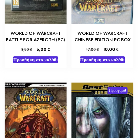
WORLD OF WARCRAFT
WORLD OF WARCRAFT
BATTLE FOR AZEROTH (PC)
CHINESE EDITION PC BOX
Original
Η
Original
Η
€
€
5,00
10,00
€
€
8,50
17,00
price
τρέχουσα
price
τρέχουσα
Προσθήκη στο καλάθι
Προσθήκη στο καλάθι
was:
τιμή
was:
τιμή
8,50 €.
είναι:
17,00 €.
είναι:
5,00 €.
10,00 €.
Προσφορά!