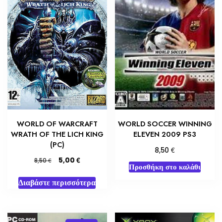
WORLD OF WARCRAFT
WORLD SOCCER WINNING
WRATH OF THE LICH KING
ELEVEN 2009 PS3
(PC)
€
8,50
Original
Η
€
5,00
€
8,50
Προσθήκη στο καλάθι
price
τρέχουσα
was:
τιμή
Διαβάστε περισσότερα
8,50 €.
είναι:
5,00 €.