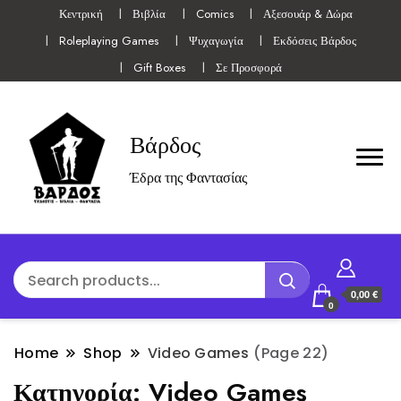
Κεντρική
Βιβλία
Comics
Αξεσουάρ & Δώρα
Roleplaying Games
Ψυχαγωγία
Εκδόσεις Βάρδος
Gift Boxes
Σε Προσφορά
Βάρδος
Έδρα της Φαντασίας
0,00 €
0
Home
Shop
Video Games
(Page 22)
Κατηγορία:
Video Games