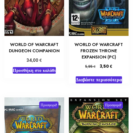
WORLD OF WARCRAFT
WORLD OF WARCRAFT
DUNGEON COMPANION
FROZEN THRONE
EXPANSION (PC)
€
34,00
Original
Η
€
3,50
€
5,95
Προσθήκη στο καλάθι
price
τρέχουσα
was:
τιμή
Διαβάστε περισσότερα
5,95 €.
είναι:
3,50 €.
Προσφορά!
Προσφορά!