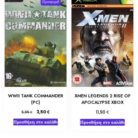
Προσφορά!
WWII TANK COMMANDER
XMEN LEGENDS 2 RISE OF
(PC)
APOCALYPSE XBOX
Original
Η
€
€
3,50
€
11,90
5,95
price
τρέχουσα
Προσθήκη στο καλάθι
Προσθήκη στο καλάθι
was:
τιμή
5,95 €.
είναι:
3,50 €.