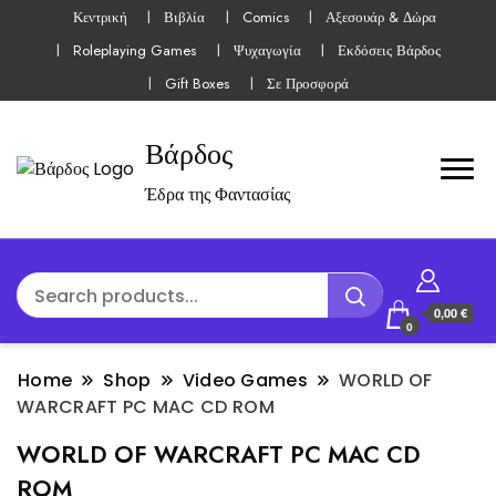
Κεντρική
Βιβλία
Comics
Αξεσουάρ & Δώρα
Roleplaying Games
Ψυχαγωγία
Εκδόσεις Βάρδος
Gift Boxes
Σε Προσφορά
Βάρδος
Έδρα της Φαντασίας
0,00 €
0
Home
Shop
Video Games
WORLD OF
WARCRAFT PC MAC CD ROM
WORLD OF WARCRAFT PC MAC CD
ROM