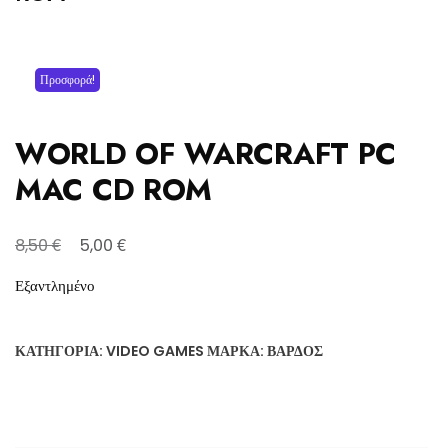
Προσφορά!
WORLD OF WARCRAFT PC
MAC CD ROM
Original
Η
€
€
8,50
5,00
price
τρέχουσα
Εξαντλημένο
was:
τιμή
8,50 €.
είναι:
ΚΑΤΗΓΟΡΊΑ:
VIDEO GAMES
ΜΆΡΚΑ:
ΒΆΡΔΟΣ
5,00 €.