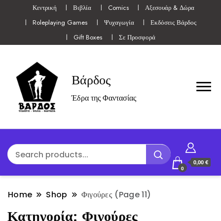
Κεντρική
Βιβλία
Comics
Αξεσουάρ & Δώρα
Roleplaying Games
Ψυχαγωγία
Εκδόσεις Βάρδος
Gift Boxes
Σε Προσφορά
Βάρδος
Έδρα της Φαντασίας
0,00 €
0
Home
Shop
Φιγούρες
(Page 11)
Κατηγορία:
Φιγούρες