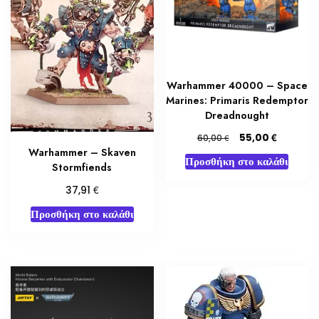
Warhammer 40000 – Space
Marines: Primaris Redemptor
Dreadnought
Original
Η
€
55,00
€
60,00
price
τρέχουσα
Warhammer – Skaven
Προσθήκη στο καλάθι
was:
τιμή
Stormfiends
60,00 €.
είναι:
€
37,91
55,00 €.
Προσθήκη στο καλάθι