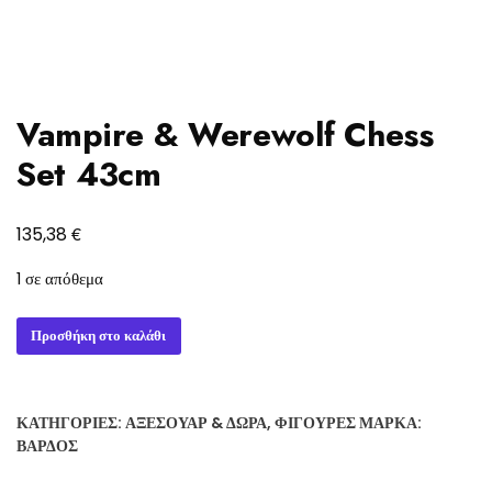
Vampire & Werewolf Chess
Set 43cm
€
135,38
1 σε απόθεμα
Vampire
Προσθήκη στο καλάθι
&
Werewolf
Chess
ΚΑΤΗΓΟΡΊΕΣ:
ΑΞΕΣΟΥΆΡ & ΔΏΡΑ
,
ΦΙΓΟΎΡΕΣ
ΜΆΡΚΑ:
Set
ΒΆΡΔΟΣ
43cm
ποσότητα