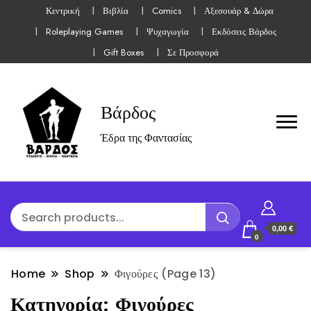
Κεντρική
Βιβλία
Comics
Αξεσουάρ & Δώρα
Roleplaying Games
Ψυχαγωγία
Εκδόσεις Βάρδος
Gift Boxes
Σε Προσφορά
Βάρδος
Έδρα της Φαντασίας
0,00 €
0
Home
Shop
Φιγούρες
(Page 13)
Κατηγορία:
Φιγούρες