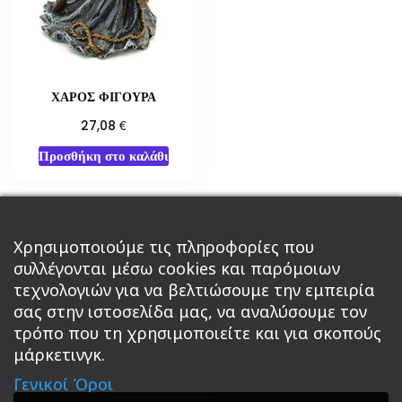
ΧΑΡΟΣ ΦΙΓΟΥΡΑ
€
27,08
Προσθήκη στο καλάθι
Χρησιμοποιούμε τις πληροφορίες που
←
1
2
3
…
10
11
12
συλλέγονται μέσω cookies και παρόμοιων
τεχνολογιών για να βελτιώσουμε την εμπειρία
13
σας στην ιστοσελίδα μας, να αναλύσουμε τον
τρόπο που τη χρησιμοποιείτε και για σκοπούς
μάρκετινγκ.
Κεντρική
Βιβλία
Comics
Αξεσουάρ & Δώρα
Γενικοί Όροι
Roleplaying Games
Ψυχαγωγία
Εκδόσεις Βάρδος