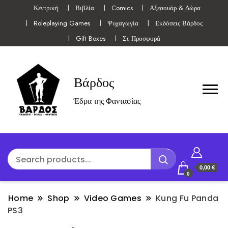
Κεντρική
Βιβλία
Comics
Αξεσουάρ & Δώρα
Roleplaying Games
Ψυχαγωγία
Εκδόσεις Βάρδος
Gift Boxes
Σε Προσφορά
Βάρδος
Έδρα της Φαντασίας
0,00 €
0
Home
Shop
Video Games
Kung Fu Panda
PS3