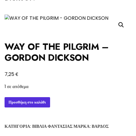
WAY OF THE PILGRIM –
GORDON DICKSON
€
7,25
1 σε απόθεμα
WAY
Προσθήκη στο καλάθι
OF
THE
PILGRIM
ΚΑΤΗΓΟΡΊΑ:
ΒΙΒΛΊΑ ΦΑΝΤΑΣΊΑΣ
ΜΆΡΚΑ:
ΒΆΡΔΟΣ
-