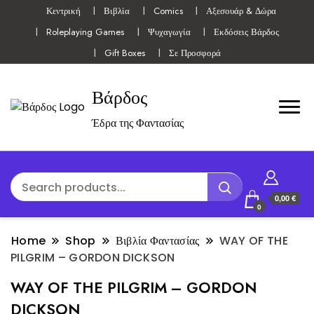
Κεντρική
Βιβλία
Comics
Αξεσουάρ & Δώρα
Roleplaying Games
Ψυχαγωγία
Εκδόσεις Βάρδος
Gift Boxes
Σε Προσφορά
Βάρδος
Έδρα της Φαντασίας
0,00 €
0
Home
Shop
Βιβλία Φαντασίας
WAY OF THE
PILGRIM – GORDON DICKSON
WAY OF THE PILGRIM – GORDON
DICKSON