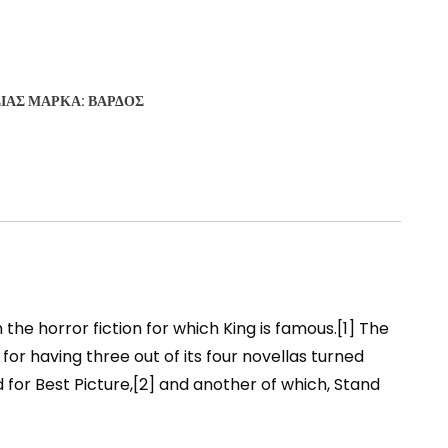
ΣΊΑΣ
ΜΆΡΚΑ:
ΒΆΡΔΟΣ
the horror fiction for which King is famous.[1] The
 for having three out of its four novellas turned
or Best Picture,[2] and another of which, Stand