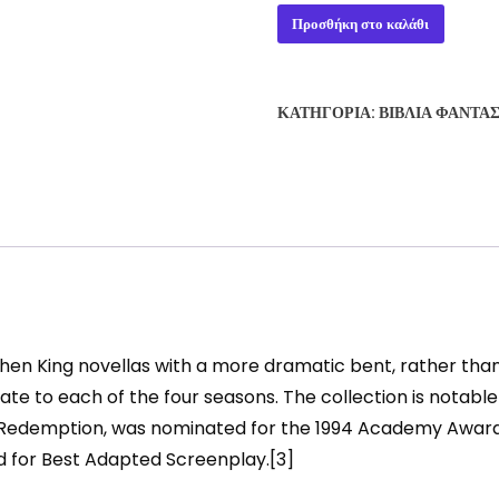
DIFFERENT
Προσθήκη στο καλάθι
SEASONS
-
STEPHEN
ΚΑΤΗΓΟΡΊΑ:
ΒΙΒΛΊΑ ΦΑΝΤΑ
KING
ποσότητα
phen King novellas with a more dramatic bent, rather than 
late to each of the four seasons. The collection is notable
 Redemption, was nominated for the 1994 Academy Award f
 for Best Adapted Screenplay.[3]