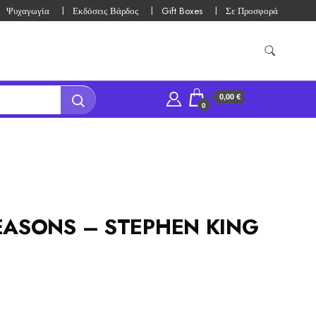
Ψυχαγωγία
Εκδόσεις Βάρδος
Gift Boxes
Σε Προσφορά
0,00 €
0
EASONS – STEPHEN KING