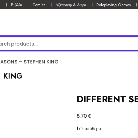
ή
Βιβλία
Comics
Αξεσουάρ & Δώρα
Roleplaying Games
EASONS – STEPHEN KING
 KING
DIFFERENT S
€
8,70
1 σε απόθεμα