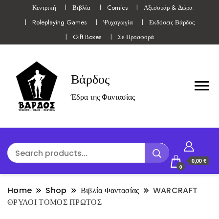
Κεντρική
Βιβλία
Comics
Αξεσουάρ & Δώρα
Roleplaying Games
Ψυχαγωγία
Εκδόσεις Βάρδος
Gift Boxes
Σε Προσφορά
Βάρδος
Έδρα της Φαντασίας
0,00 €
0
Home
Shop
Βιβλία Φαντασίας
WARCRAFT
ΘΡΥΛΟΙ ΤΟΜΟΣ ΠΡΩΤΟΣ