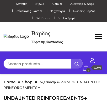
Κεντρική
Βιβλία
Comics
Αξεσουάρ & Δώρα
Roleplaying Games
Ψυχαγωγία
Εκδόσεις Βάρδος
Gift Boxes
Σε Προσφορά
Βάρδος
Έδρα της Φαντασίας
0,00 €
0
Home
Shop
Αξεσουάρ & Δώρα
UNDAUNTED
REINFORCEMENTS+
UNDAUNTED REINFORCEMENTS+