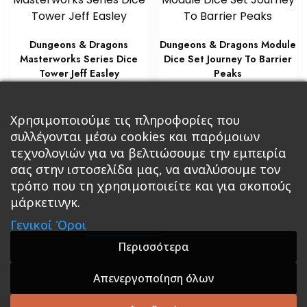
Dungeons & Dragons
Dungeons & Dragons Module
Masterworks Series Dice
Dice Set Journey To Barrier
Tower Jeff Easley
Peaks
€
€
30,00
55,00
Προσθήκη στο καλάθι
Χρησιμοποιούμε τις πληροφορίες που
Διαβάστε περισσότερα
συλλέγονται μέσω cookies και παρόμοιων
τεχνολογιών για να βελτιώσουμε την εμπειρία
σας στην ιστοσελίδα μας, να αναλύσουμε τον
τρόπο που τη χρησιμοποιείτε και για σκοπούς
μάρκετινγκ.
Κεντρική
Βιβλία
Comics
Αξεσουάρ & Δώρα
Γενικοί Όροι
Roleplaying Games
Ψυχαγωγία
Εκδόσεις Βάρδος
Gift Boxes
Σε Προσφορά
Περισσότερα
Απενεργοποίηση όλων
A theme by GradientThemes - A theme by Gradient
Themes