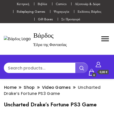
Κεντρική
Βιβλία
Comics
Αξεσουάρ & Δώρα
Roleplaying Games
Ψυχαγωγία
Εκδόσεις Βάρδος
Gift Boxes
Σε Προσφορά
Βάρδος
Έδρα της Φαντασίας
0,00 €
0
Home
Shop
Video Games
Uncharted
Drake’s Fortune PS3 Game
Uncharted Drake’s Fortune PS3 Game