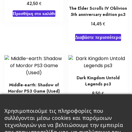
€
42,50
The Elder Scrolls IV Oblivion
Προσθήκη στο καλάθι
5th anniversary edition ps3
€
14,45
Διαβάστε περισσότερα
Dark Kingdom Untold
Legends ps3
Middle-earth: Shadow of
Mordor PS3 Game (Used)
€
8,50
€
8,50
Προσθήκη στο καλάθι
Προσθήκη στο καλάθι
Χρησιμοποιούμε τις πληροφορίες που
συλλέγονται μέσω cookies και παρόμοιων
τεχνολογιών για να βελτιώσουμε την εμπειρία